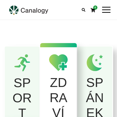
0
SP
ZD
SP
ÁN
RA
OR
EK
VÍ
T