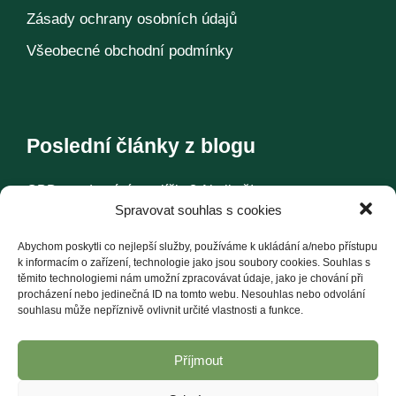
Zásady ochrany osobních údajů
Všeobecné obchodní podmínky
Poslední články z blogu
CBD pro domácí mazlíčky? Ale jistě!
Spravovat souhlas s cookies
Konopí – historie jedné rostliny
Abychom poskytli co nejlepší služby, používáme k ukládání a/nebo přístupu
k informacím o zařízení, technologie jako jsou soubory cookies. Souhlas s
těmito technologiemi nám umožní zpracovávat údaje, jako je chování při
Další články
procházení nebo jedinečná ID na tomto webu. Nesouhlas nebo odvolání
souhlasu může nepříznivě ovlivnit určité vlastnosti a funkce.
Příjmout