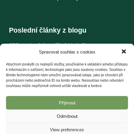
Poslední články z blogu
CBD pro domácí mazlíčky? Ale jistě!
Spravovat souhlas s cookies
Konopí – historie jedné rostliny
Abychom poskytli co nejlepší služby, používáme k ukládání a/nebo přístupu
k informacím o zařízení, technologie jako jsou soubory cookies. Souhlas s
těmito technologiemi nám umožní zpracovávat údaje, jako je chování při
Další články
procházení nebo jedinečná ID na tomto webu. Nesouhlas nebo odvolání
souhlasu může nepříznivě ovlivnit určité vlastnosti a funkce.
Příjmout
Odmítnout
© Canalogy.cz
. Veškerá práva vyhrazena.
View preferences
mime digital