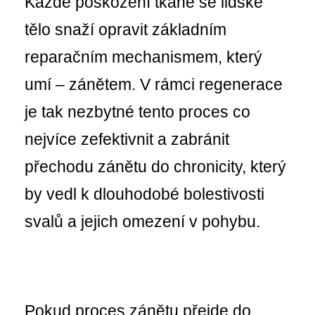
Každé poškození tkáně se lidské
tělo snaží opravit základním
reparačním mechanismem, který
umí – zánětem. V rámci regenerace
je tak nezbytné tento proces co
nejvíce zefektivnit a zabránit
přechodu zánětu do chronicity, který
by vedl k dlouhodobé bolestivosti
svalů a jejich omezení v pohybu.
Pokud proces zánětu přejde do