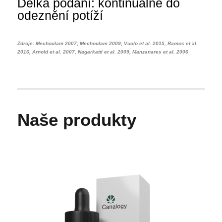
Délka podání: kontinuálně do
odeznění potíží
Zdroje: Mechoulam 2007; Mechoulam 2009; Vuolo et al. 2015, Ramos et al.
2016, Arnold et al. 2007, Nagarkatti et al. 2009, Manzanares et al. 2006
Naše produkty