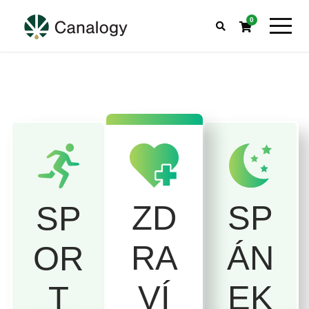
0
SP
ZD
SP
ÁN
RA
OR
EK
VÍ
T