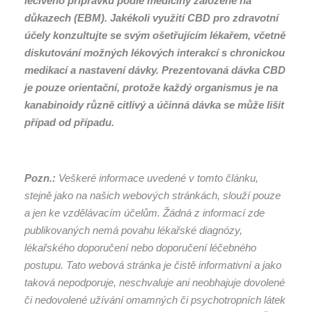
léčivého přípravku podle medicíny založené na
důkazech (EBM). Jakékoli využití CBD pro zdravotní
účely konzultujte se svým ošetřujícím lékařem, včetně
diskutování možných lékových interakcí s chronickou
medikací a nastavení dávky. Prezentovaná dávka CBD
je pouze orientační, protože každý organismus je na
kanabinoidy různě citlivý a účinná dávka se může lišit
případ od případu.
Pozn.:
Veškeré informace uvedené v tomto článku,
stejně jako na našich webových stránkách, slouží pouze
a jen ke vzdělávacím účelům. Žádná z informací zde
publikovaných nemá povahu lékařské diagnózy,
lékařského doporučení nebo doporučení léčebného
postupu. Tato webová stránka je čistě informativní a jako
taková nepodporuje, neschvaluje ani neobhajuje dovolené
či nedovolené užívání omamných či psychotropních látek