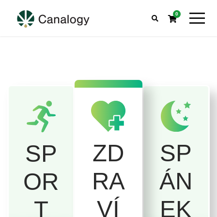
0
SP
ZD
SP
ÁN
RA
OR
EK
VÍ
T