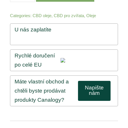
n
a
Categories:
CBD oleje
,
CBD pro zvířata
,
Oleje
l
U nás zaplatíte
o
g
y
9
Rychlé doručení
%
po celé EU
C
B
Máte vlastní obchod a
D
Napište
chtěli byste prodávat
O
nám
produkty Canalogy?
I
L
f
o