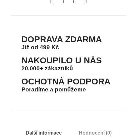
r
P
e
t
s
DOPRAVA ZDARMA
m
Již od 499 Kč
n
NAKOUPILO U NÁS
o
20.000+ zákazníků
ž
s
OCHOTNÁ PODPORA
t
Poradíme a pomůžeme
v
í
Další informace
Hodnocení (0)