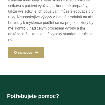
Karlovarském kraji. Celou svou klinickou praxi se
setkává s pacient využívající konopné preparáty,
takže výsledky jejich používání může sledovat z první
ruky. Neuspokojivé výkyvy v kvalitě produktů na trhu,
ho vedly k myšlence podílet se na projektu, který by
měl kontrolu nad celým procesem výroby a tím
dokázal držet konstantně vysoký standard a ručil za
ně.
O canalogy
Potřebujete pomoc?