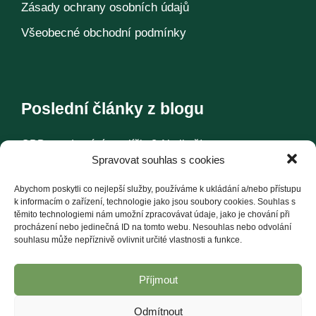
Zásady ochrany osobních údajů
Všeobecné obchodní podmínky
Poslední články z blogu
CBD pro domácí mazlíčky? Ale jistě!
Spravovat souhlas s cookies
Konopí – historie jedné rostliny
Abychom poskytli co nejlepší služby, používáme k ukládání a/nebo přístupu
k informacím o zařízení, technologie jako jsou soubory cookies. Souhlas s
těmito technologiemi nám umožní zpracovávat údaje, jako je chování při
Další články
procházení nebo jedinečná ID na tomto webu. Nesouhlas nebo odvolání
souhlasu může nepříznivě ovlivnit určité vlastnosti a funkce.
Příjmout
Odmítnout