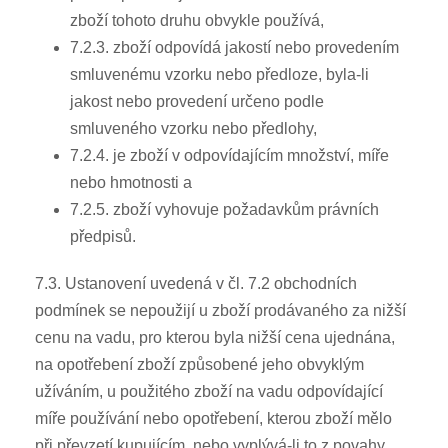
zboží tohoto druhu obvykle používá,
7.2.3. zboží odpovídá jakostí nebo provedením
smluvenému vzorku nebo předloze, byla-li
jakost nebo provedení určeno podle
smluveného vzorku nebo předlohy,
7.2.4. je zboží v odpovídajícím množství, míře
nebo hmotnosti a
7.2.5. zboží vyhovuje požadavkům právních
předpisů.
7.3. Ustanovení uvedená v čl. 7.2 obchodních
podmínek se nepoužijí u zboží prodávaného za nižší
cenu na vadu, pro kterou byla nižší cena ujednána,
na opotřebení zboží způsobené jeho obvyklým
užíváním, u použitého zboží na vadu odpovídající
míře používání nebo opotřebení, kterou zboží mělo
při převzetí kupujícím, nebo vyplývá-li to z povahy