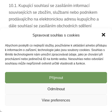
10.1. Kupující souhlasí se zasíláním informací
souvisejících se zbožím, službami nebo podnikem
prodávajícího na elektronickou adresu kupujícího a
dále souhlasí se zasíláním obchodních sdělení
prodávajícím na elektronickou adresu kupujícího.
Spravovat souhlas s cookies
10.2. Kupující souhlasí s ukládáním tzv. cookies na
Abychom poskytli co nejlepší služby, používáme k ukládání a/nebo přístupu
k informacím o zařízení, technologie jako jsou soubory cookies. Souhlas s
jeho počítač. V případě, že je nákup na webové
těmito technologiemi nám umožní zpracovávat údaje, jako je chování při
stránce možné provést a závazky prodávajícího z
procházení nebo jedinečná ID na tomto webu. Nesouhlas nebo odvolání
souhlasu může nepříznivě ovlivnit určité vlastnosti a funkce.
kupní smlouvy plnit, aniž by docházelo k ukládání tzv.
cookies na počítač kupujícího, může kupující souhlas
Příjmout
podle předchozí věty kdykoliv odvolat.
11. DORUČOVÁNÍ
Odmítnout
View preferences
11.1. Oznámení týkající se vztahů prodávajícího a
kupujícího, zejména týkající odstoupení od kupní