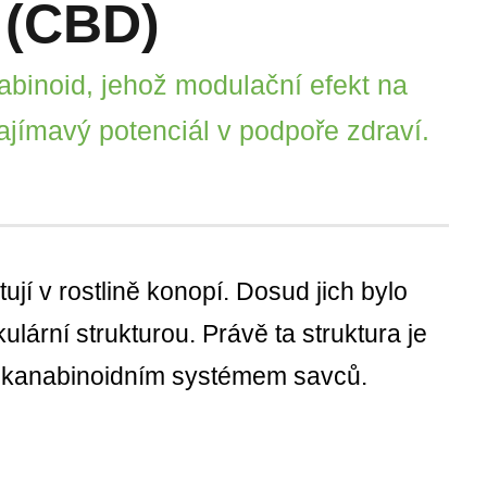
 (CBD)
abinoid, jehož modulační efekt na
jímavý potenciál v podpoře zdraví.
ují v rostlině konopí. Dosud jich bylo
lární strukturou. Právě ta struktura je
ndokanabinoidním systémem savců.