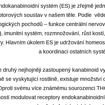
ndokanabinoidní systém (ES) je zřejmě jední
ptorových soustav v našem těle. Podle věd
logických pochodů – funkce centrální nervo
, imunitní systém, rozmnožování, růst kostí,
y. Hlavním úkolem ES je udržování homeos
a koordinaci ostatních sy
 druhý nejhojněji zastoupený kanabinoid vys
ně se vyskytující rostlině, existuje množst
Oproti svému více známému sourozenci TH
ostí modulovat receptory endokanabinoidní