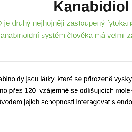
Kanabidiol
 je druhý nejhojněji zastoupený fytokan
anabinoidní systém člověka má velmi za
binoidy jsou látky, které se přirozeně vyskyt
o přes 120, vzájemně se odlišujících moleku
ůvodem jejich schopnosti interagovat s e