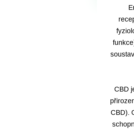
E
rece
fyzio
funkce)
soustav
CBD je
přiroze
CBD).
schopn