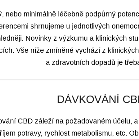
, nebo minimálně léčebně podpůrný potenciá
eferencemi shrnujeme u jednotlivých onemocn
ledněji. Novinky z výzkumu a klinických st
cích. Vše níže zmíněné vychází z klinických 
a zdravotních dopadů je třeb
DÁVKOVÁNÍ CB
vání CBD záleží na požadovaném účelu, a ovl
říjem potravy, rychlost metabolismu, etc. 