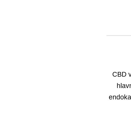
CBD v
hlav
endoka