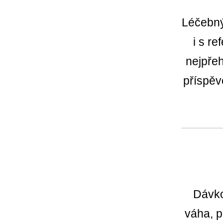
Léčebný
i s r
nejpřeh
příspěv
Dávko
váha, p