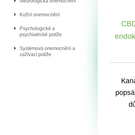
Neurologická onemocnění
Kožní onemocnění
CBD
Psychologické a
psychiatrické potíže
endok
Systémová onemocnění a
zažívací potíže
Kana
popsán
d