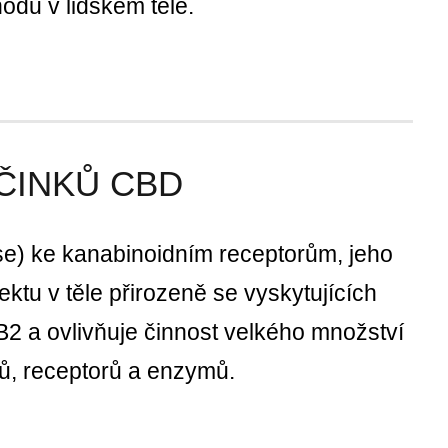
odů v lidském těle.
ČINKŮ CBD
se) ke kanabinoidním receptorům, jeho
ektu v těle přirozeně se vyskytujících
2 a ovlivňuje činnost velkého množství
lů, receptorů a enzymů.