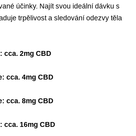
ované účinky.
Najít svou ideální dávku s
duje trpělivost a sledování odezvy těla
e: cca. 2mg CBD
e: cca. 4mg CBD
e: cca. 8mg CBD
e: cca. 16mg CBD