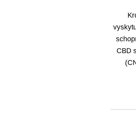
Kr
vyskytu
schopn
CBD s
(C