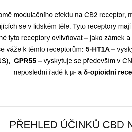
omě modulačního efektu na CB2 receptor, m
jících se v lidském těle. Tyto receptory mají 
é tyto receptory ovlivňovat – jako zámek a 
e váže k těmto receptorům
:
5-HT1A
– vysk
NS),
GPR55
– vyskytuje se především v CNS
neposlední řadě k
μ- a δ-opioidní rec
PŘEHLED ÚČINKŮ CBD N