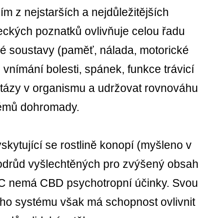
m z nejstarších a nejdůležitějších
eckých poznatků ovlivňuje celou řadu
vé soustavy (paměť, nálada, motorické
 vnímání bolesti, spánek, funkce trávicí
tázy v organismu a udržovat rovnováhu
stémů dohromady.
kytující se rostlině konopí (myšleno v
ví odrůd vyšlechtěných pro zvýšený obsah
C nemá CBD psychotropní účinky. Svou
ho systému však má schopnost ovlivnit