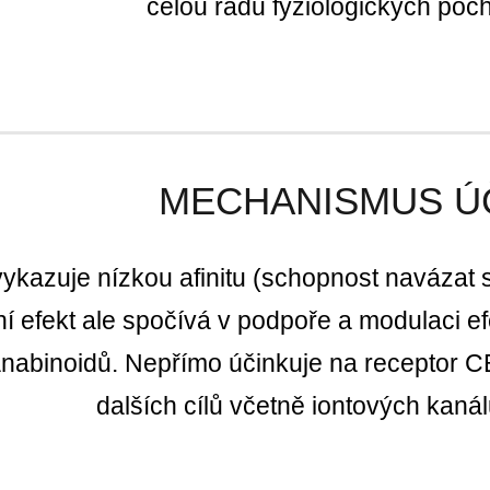
celou řadu fyziologických poch
MECHANISMUS Ú
ykazuje nízkou afinitu (schopnost navázat 
ní efekt ale spočívá v podpoře a modulaci ef
nabinoidů.
Nepřímo účinkuje na receptor CB
dalších cílů včetně iontových kaná