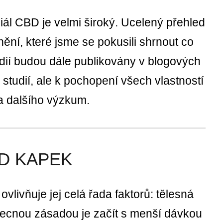
l CBD je velmi široký. Ucelený přehled
ění, které jsme se pokusili shrnout co
udií budou dále publikovány v blogových
studií, ale k pochopení všech vlastností
a dalšího výzkum.
D KAPEK
ivňuje jej celá řada faktorů: tělesná
Obecnou zásadou je začít s menší dávkou