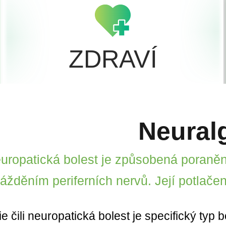
ZDRAVÍ
Neural
uropatická bolest je způsobená poraně
rážděním periferních nervů. Její potlače
e čili neuropatická bolest je specifický typ