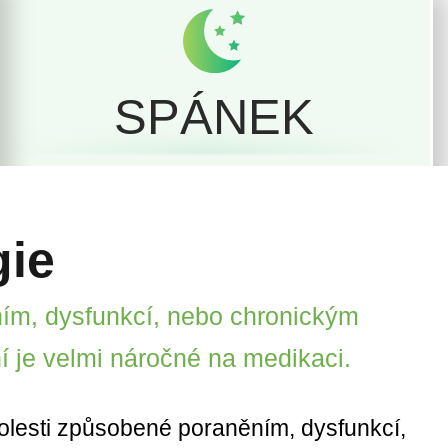
SPÁNEK
gie
ním, dysfunkcí, nebo chronickým
ní je velmi náročné na medikaci.
 bolesti způsobené poraněním, dysfunkcí,