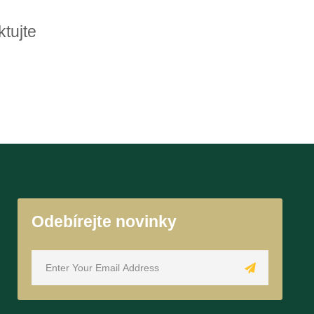
tujte
Odebírejte novinky