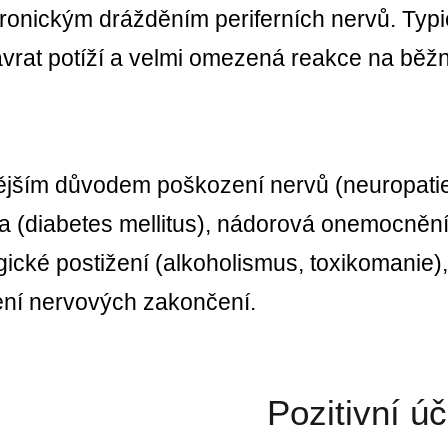
onickým drážděním periferních nervů. Typick
ávrat potíží a velmi omezená reakce na běž
ějším důvodem poškození nervů (neuropatie)
a (diabetes mellitus), nádorová onemocnění
gické postižení (alkoholismus, toxikomanie
ní nervových zakončení.
Pozitivní ú