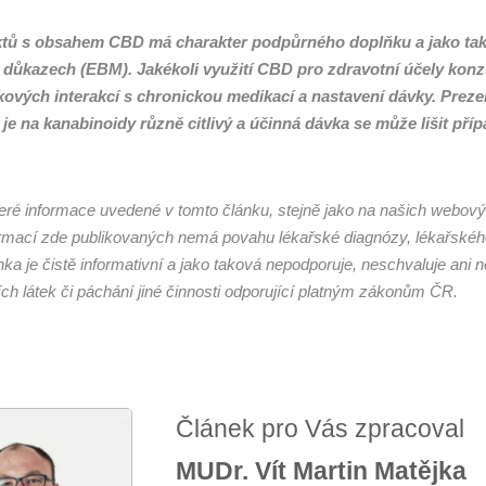
ktů s obsahem CBD má charakter podpůrného doplňku a jako takov
 důkazech (EBM). Jakékoli využití CBD pro zdravotní účely konzu
ových interakcí s chronickou medikací a nastavení dávky. Prez
e na kanabinoidy různě citlivý a účinná dávka se může lišit příp
ré informace uvedené v tomto článku, stejně jako na našich webový
rmací zde publikovaných nemá povahu lékařské diagnózy, lékařskéh
ka je čistě informativní a jako taková nepodporuje, neschvaluje ani
ch látek či páchání jiné činnosti odporující platným zákonům ČR.
Článek pro Vás zpracoval
MUDr. Vít Martin Matějka