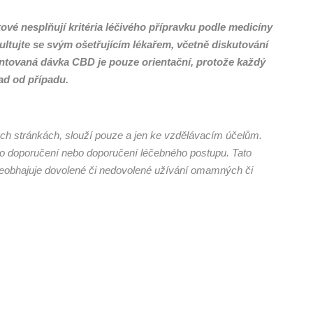
é nesplňují kritéria léčivého přípravku podle medicíny
ltujte se svým ošetřujícím lékařem, včetně diskutování
entovaná dávka CBD je pouze orientační, protože každý
ad od případu.
ch stránkách, slouží pouze a jen ke vzdělávacím účelům.
o doporučení nebo doporučení léčebného postupu. Tato
 neobhajuje dovolené či nedovolené užívání omamných či