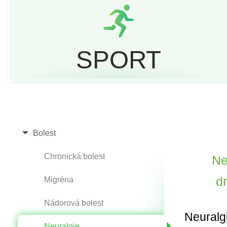
SPORT
Bolest
Chronická bolest
Ne
d
Migréna
Nádorová bolest
Neuralgi
Neuralgie