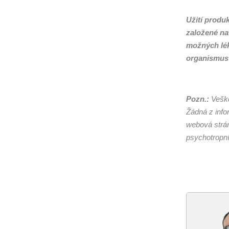
Užití produ
založené na
možných lék
organismus j
Pozn.:
Veške
Žádná z info
webová strán
psychotropní