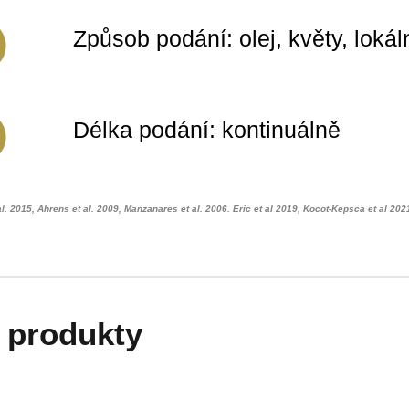
Způsob podání: olej, květy, lokál
Délka podání: kontinuálně
al. 2015, Ahrens et al. 2009, Manzanares et al. 2006. Eric et al 2019, Kocot-Kepsca et al 202
 produkty