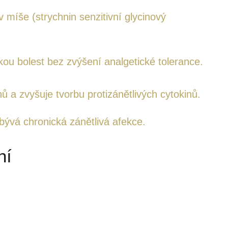
v míše (strychnin senzitivní glycinový
ou bolest bez zvýšení analgetické tolerance.
ů a zvyšuje tvorbu protizánětlivých cytokinů.
 bývá chronická zánětlivá afekce.
ní