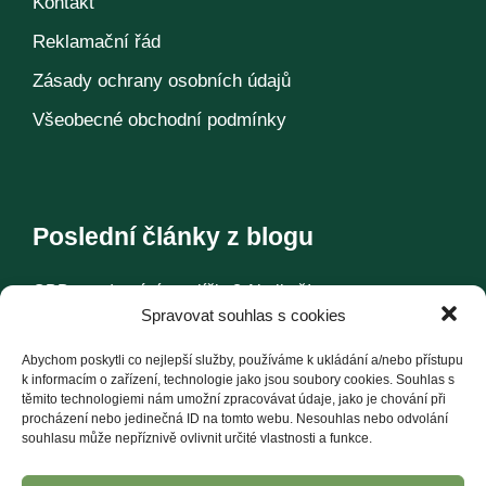
Kontakt
Reklamační řád
Zásady ochrany osobních údajů
Všeobecné obchodní podmínky
Poslední články z blogu
CBD pro domácí mazlíčky? Ale jistě!
Spravovat souhlas s cookies
Konopí – historie jedné rostliny
Abychom poskytli co nejlepší služby, používáme k ukládání a/nebo přístupu
k informacím o zařízení, technologie jako jsou soubory cookies. Souhlas s
těmito technologiemi nám umožní zpracovávat údaje, jako je chování při
Další články
procházení nebo jedinečná ID na tomto webu. Nesouhlas nebo odvolání
souhlasu může nepříznivě ovlivnit určité vlastnosti a funkce.