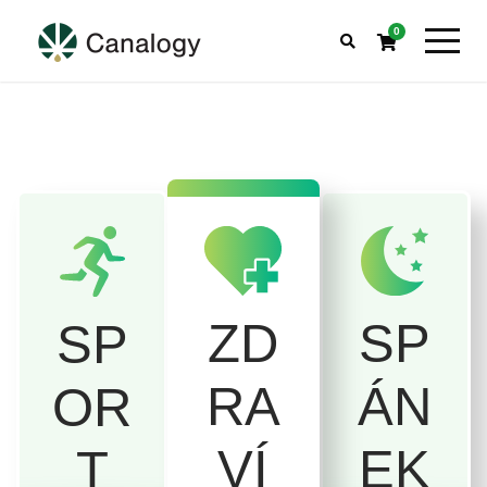
0
SP
ZD
SP
ÁN
RA
OR
EK
VÍ
T