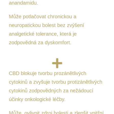
anandamidu.
Může potlačovat chronickou a
neuropatickou bolest bez zvýšení
analgetické tolerance, která je
zodpovědná za dyskomfort.
CBD blokuje tvorbu prozánětlivých
cytokinů a zvyšuje tvorbu protizánětlivých
cytokinů zodpovědných za nežádoucí
účinky onkologické léčby.
Může ovlivnit zdroj bolesti a zlepšit vnitřní