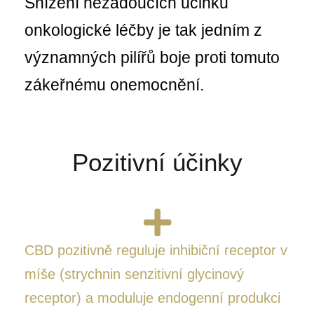
Snížení nežádoucích účinků
onkologické léčby je tak jedním z
významných pilířů boje proti tomuto
zákeřnému onemocnění.
Pozitivní účinky
CBD pozitivně reguluje inhibiční receptor v
míše (strychnin senzitivní glycinový
receptor) a moduluje endogenní produkci