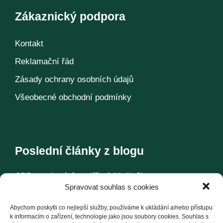
Zákaznický podpora
Kontakt
Reklamační řád
Zásady ochrany osobních údajů
Všeobecné obchodní podmínky
Poslední články z blogu
CBD pro domácí mazlíčky? Ale jistě!
Spravovat souhlas s cookies
Konopí – historie jedné rostliny
Abychom poskytli co nejlepší služby, používáme k ukládání a/nebo přístupu
k informacím o zařízení, technologie jako jsou soubory cookies. Souhlas s