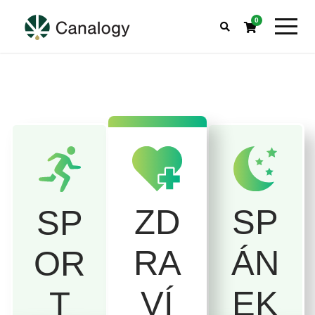
0
SP
ZD
SP
ÁN
RA
OR
EK
VÍ
T