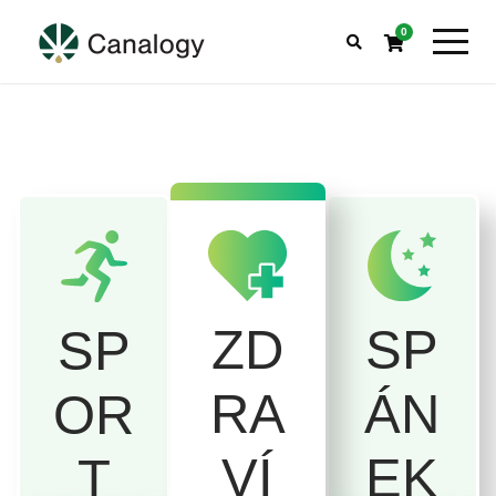
0
SP
ZD
SP
ÁN
RA
OR
EK
VÍ
T