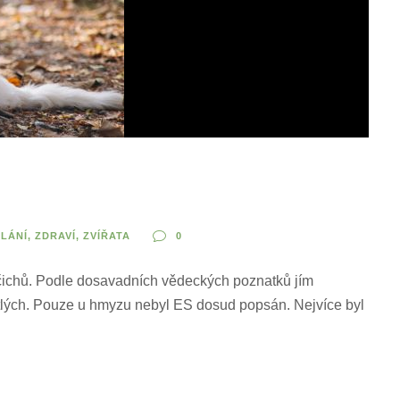
LÁNÍ
,
ZDRAVÍ
,
ZVÍŘATA
0
vočichů. Podle dosavadních vědeckých poznatků jím
bratlých. Pouze u hmyzu nebyl ES dosud popsán. Nejvíce byl