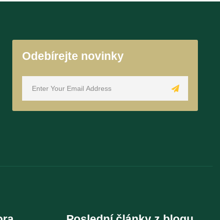
Odebírejte novinky
ora
Poslední články z blogu