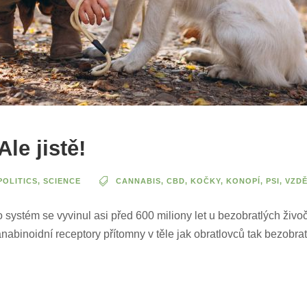
le jistě!
POLITICS
,
SCIENCE
CANNABIS
,
CBD
,
KOČKY
,
KONOPÍ
,
PSI
,
VZDĚ
o systém se vyvinul asi před 600 miliony let u bezobratlých ži
okanabinoidní receptory přítomny v těle jak obratlovců tak bezo