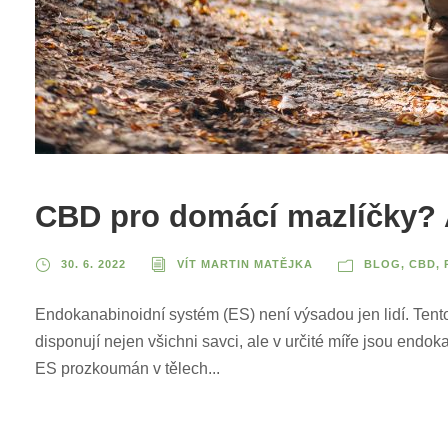
CBD pro domácí mazlíčky? A
30. 6. 2022
VÍT MARTIN MATĚJKA
BLOG
,
CBD
,
Endokanabinoidní systém (ES) není výsadou jen lidí. Tent
disponují nejen všichni savci, ale v určité míře jsou end
ES prozkoumán v tělech...