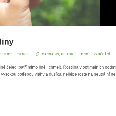
liny
OLITICS
,
SCIENCE
CANNABIS
,
HISTORIE
,
KONOPÍ
,
VZDĚLÁNÍ
né čeledi patří mimo jiné i chmel). Rostlina v optimálních podmí
s vysokou potřebou vláhy a dusíku, nejlépe roste na neutrální n